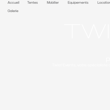
Accueil
Tentes
Mobilier
Equipements
Locatio
Galerie
TW
P
Twist Events, votre spécialiste