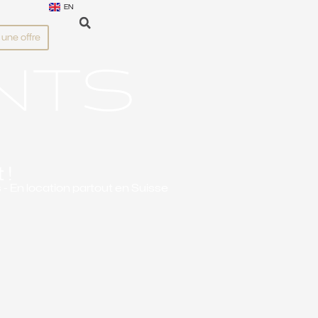
EN
une offre
NTS
 !
 - En location partout en Suisse