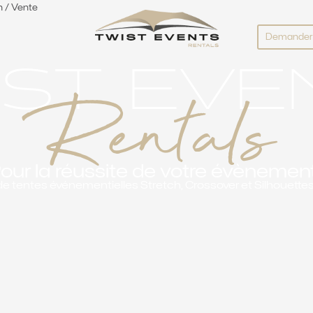
n / Vente
Demander 
IST EVE
Rentals
our la réussite de votre évènement
 de tentes événementielles Stretch, Crossover et Silhouettes