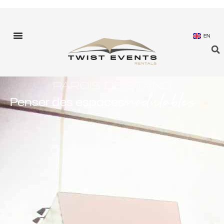
EN
PAROIS DE STAND
modulables
Penser des espaces