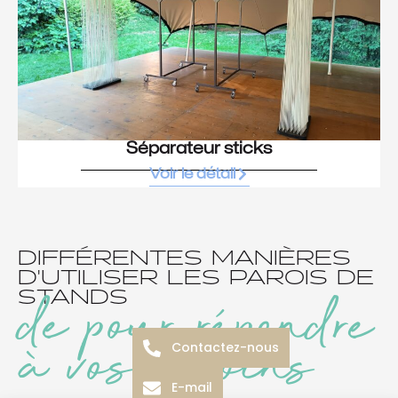
Séparateur sticks
Voir le détail
DIFFÉRENTES MANIÈRES
D'UTILISER LES PAROIS DE
de pour répondre
STANDS
à vos besoins
Contactez-nous
E-mail