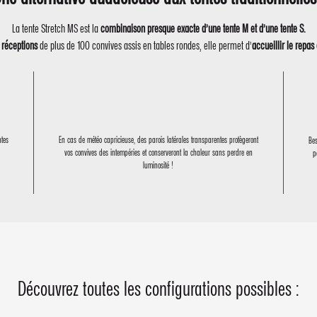
La tente Stretch MS est la
combinaison presque exacte d’une tente M et d’une tente S.
réceptions
de plus de 100 convives assis en tables rondes, elle permet d’
accueillir le repas
ntes
En cas de météo capricieuse, des parois latérales transparentes protègeront
Bes
vos convives des intempéries et conserveront la chaleur sans perdre en
p
luminosité !
Découvrez toutes les configurations possibles :