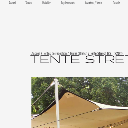
Accueil
Tentes
Mobilier
Equipements
Location / Vente
Galerie
Accueil
/
Tentes de réception
/
Tentes Stretch
/ Tente Stretch MS – 220m²
TENTE STRE