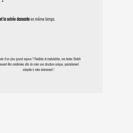
 et la soirée dansante
en même temps.
oin d’un plus grand espace ? Flexibles et modulables, nos tentes Stretch
euvent être combinées afin de créer une structure unique, spécialement
adaptée à votre événement !