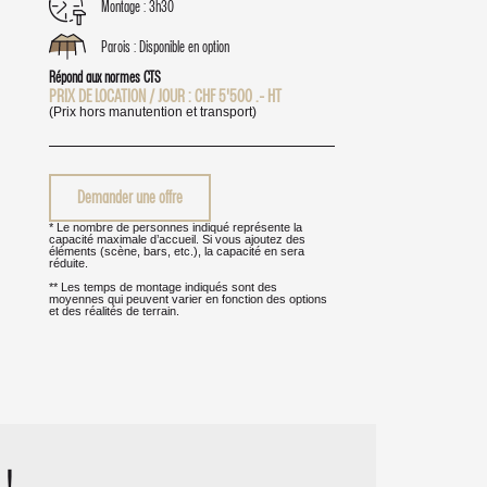
Montage : 3h30
Parois : Disponible en option
Répond aux normes CTS
PRIX DE LOCATION / JOUR :
CHF
5'500
.- HT
(Prix hors manutention et transport)
Demander une offre
* Le nombre de personnes indiqué représente la
capacité maximale d’accueil. Si vous ajoutez des
éléments (scène, bars, etc.), la capacité en sera
réduite.
** Les temps de montage indiqués sont des
moyennes qui peuvent varier en fonction des options
et des réalités de terrain.
 !