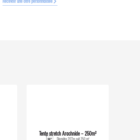
Recevoir une offre personnalisée
Tente stretch Arachnide – 250m²
Diamètre 20.7m soit 250 m²