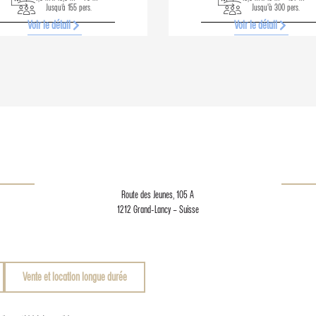
Jusqu’à 155 pers.
Jusqu'à 300 pers.
Voir le détail
Voir le détail
Route des Jeunes, 105 A
1212 Grand-Lancy – Suisse
Vente et location longue durée