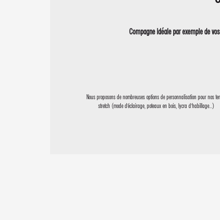
Compagne idéale par exemple de vos 
Nous proposons de nombreuses options de personnalisation pour nos te
stretch (mode d’éclairage, poteaux en bois, lycra d’habillage…)