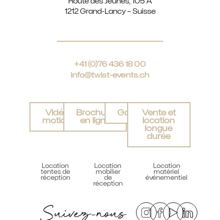
Route des Jeunes, 105 A
1212 Grand-Lancy – Suisse
+41 (0)76 436 18 00
info@twist-events.ch
Vidéo
Brochure
Galerie
Vente et
motion
en ligne
location
longue
durée
Location
Location
Location
tentes de
mobilier
matériel
réception
de
événementiel
réception
Suivez-nous